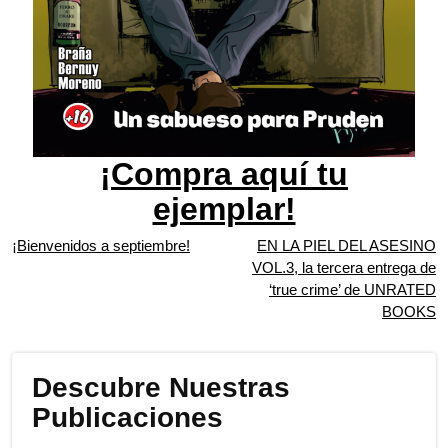
¡Compra aquí tu
ejemplar!
Navegación
¡Bienvenidos a septiembre!
EN LA PIEL DEL ASESINO
VOL.3, la tercera entrega de
de
‘true crime’ de UNRATED
entradas
BOOKS
Descubre Nuestras
Publicaciones