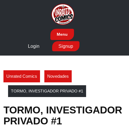
Skip
to
content
Menu
Login
Signup
Unrated Comics
Novedades
TORMO, INVESTIGADOR PRIVADO #1
TORMO, INVESTIGADOR
PRIVADO #1