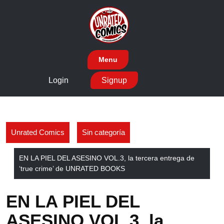
Skip
to
content
Menu
Login
Signup
Unrated Comics
Sin categoría
EN LA PIEL DEL ASESINO VOL.3, la tercera entrega de
‘true crime’ de UNRATED BOOKS
EN LA PIEL DEL
ASESINO VOL.3, la