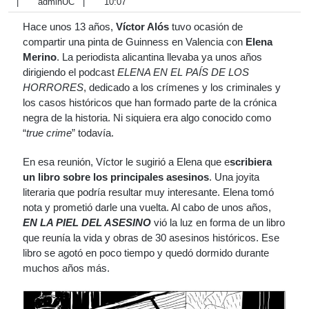
|
adminUC
|
10:07
Hace unos 13 años,
Víctor Alós
tuvo ocasión de
compartir una pinta de Guinness en Valencia con
Elena
Merino
. La periodista alicantina llevaba ya unos años
dirigiendo el podcast
ELENA EN EL PAÍS DE LOS
HORRORES
, dedicado a los crímenes y los criminales y
los casos históricos que han formado parte de la crónica
negra de la historia. Ni siquiera era algo conocido como
“
true crime
” todavía.
En esa reunión, Víctor le sugirió a Elena que e
scribiera
un libro sobre los principales asesinos
. Una joyita
literaria que podría resultar muy interesante. Elena tomó
nota y prometió darle una vuelta. Al cabo de unos años,
EN LA PIEL DEL ASESINO
vió la luz en forma de un libro
que reunía la vida y obras de 30 asesinos históricos. Ese
libro se agotó en poco tiempo y quedó dormido durante
muchos años más.