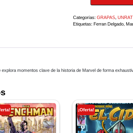
número
7
Categorías:
GRAPAS
,
UNRAT
cantidad
Etiquetas:
Ferran Delgado
,
Mar
e explora momentos clave de la historia de Marvel de forma exhausti
os
ferta!
¡Oferta!