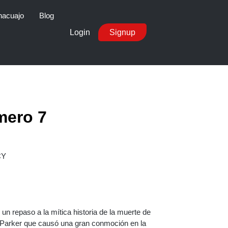
nacuajo
Blog
Login
Signup
mero 7
CY
n repaso a la mítica historia de la muerte de
 Parker que causó una gran conmoción en la