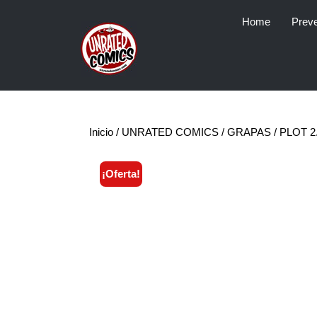
Skip
Home
Prev
to
content
Inicio
/
UNRATED COMICS
/
GRAPAS
/ PLOT 2
¡Oferta!