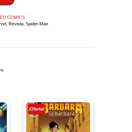
ED COMICS
vel
,
Revista
,
Spider-Man
va.
¡Oferta!