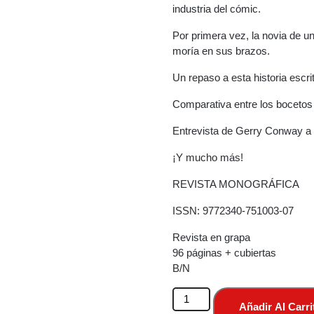
industria del cómic.
Por primera vez, la novia de u
moría en sus brazos.
Un repaso a esta historia escr
Comparativa entre los bocetos d
Entrevista de Gerry Conway a 
¡Y mucho más!
REVISTA MONOGRÁFICA
ISSN: 9772340-751003-07
Revista en grapa
96 páginas + cubiertas
B/N
PLOT
Añadir Al Carri
2.0