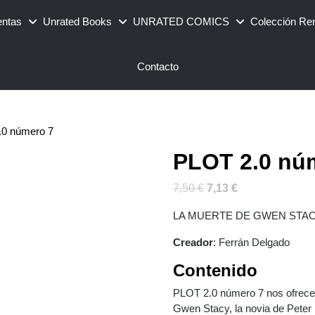
entas
Unrated Books
UNRATED COMICS
Colección Re
Contacto
.0 número 7
PLOT 2.0 nú
El
El
7,50
€
7,13
€
precio
precio
LA MUERTE DE GWEN STA
original
actual
era:
es:
Creador
: Ferrán Delgado
7,50 €.
7,13 €.
Contenido
PLOT 2.0 número 7 nos ofrece u
Gwen Stacy, la novia de Peter