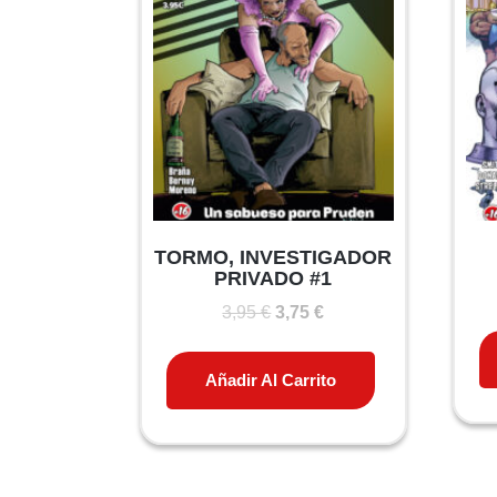
TORMO, INVESTIGADOR
PRIVADO #1
El
El
3,95
€
3,75
€
precio
precio
original
actual
Añadir Al Carrito
era:
es:
3,95 €.
3,75 €.