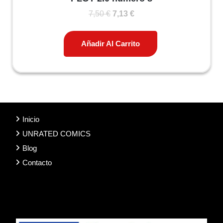
El
El
7,50
€
7,13
€
precio
precio
original
actual
Añadir Al Carrito
era:
es:
7,50 €.
7,13 €.
Inicio
UNRATED COMICS
Blog
Contacto