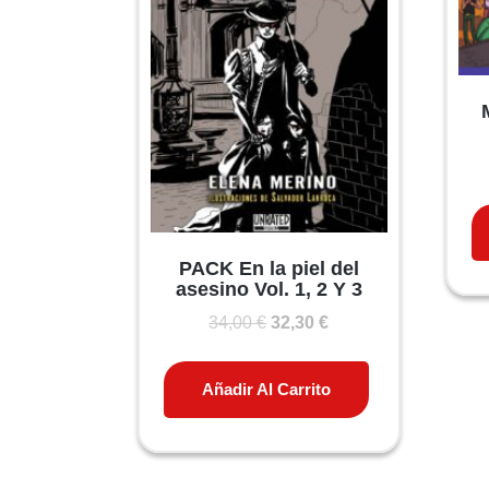
PACK En la piel del
asesino Vol. 1, 2 Y 3
El
El
34,00
€
32,30
€
precio
precio
original
actual
Añadir Al Carrito
era:
es:
34,00 €.
32,30 €.