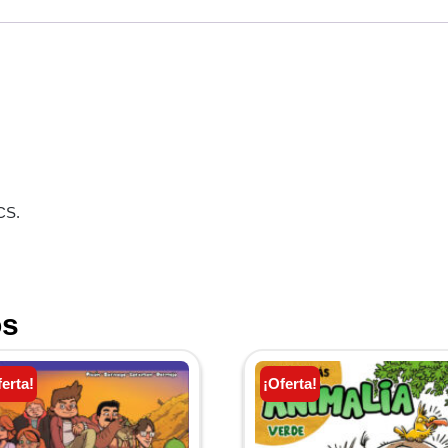
CS.
os
ferta!
¡Oferta!