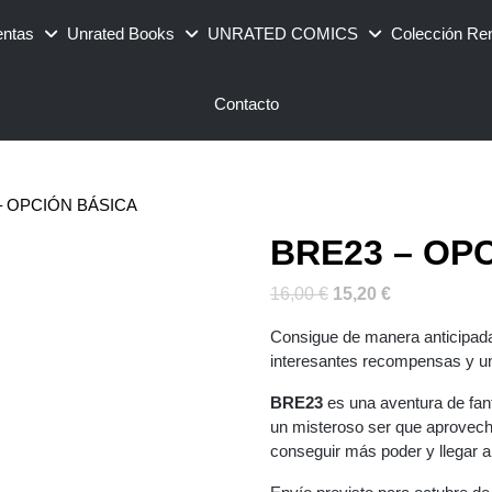
entas
Unrated Books
UNRATED COMICS
Colección Re
Contacto
– OPCIÓN BÁSICA
BRE23 – OP
El
El
16,00
€
15,20
€
precio
precio
Consigue de manera anticipada 
original
actual
interesantes recompensas y una
era:
es:
16,00 €.
15,20 €.
BRE23
es una aventura de fant
un misteroso ser que aprovech
conseguir más poder y llegar 