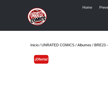
Skip
Home
Prev
to
content
Inicio
/
UNRATED COMICS
/
Albumes
/ BRE23 
¡Oferta!