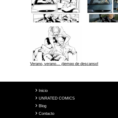
Navegación
Verano, verano… ¡tiempo de descanso!
de
entradas
Inicio
UNRATED COMICS
Blog
Contacto