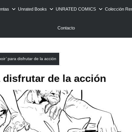
entas
Unrated Books
UNRATED COMICS
Colección Re
Contacto
oir’ para disfrutar de la acción
 disfrutar de la acción