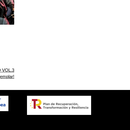
O VOL.3
jemplar!