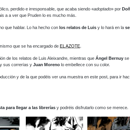
ólico, perdido e irresponsable, que acaba siendo «
adoptado
» por
Doñ
vais a a ver que Pruden lo es mucho más.
ho que hablar. Lo ha hecho con
los relatos de Luis
y lo hará en la
se
el mismo que se ha encargado de
EL AZOTE
.
ón de los relatos de Luis Aleixandre, mientras que
Ángel Bernuy
se
y sus correrías y
Juan Moreno
lo embellece con su color.
ducción y de la que podéis ver una muestra en este post, para ir ha
sta para llegar a las librerías
y podréis disfrutarlo como se merece.