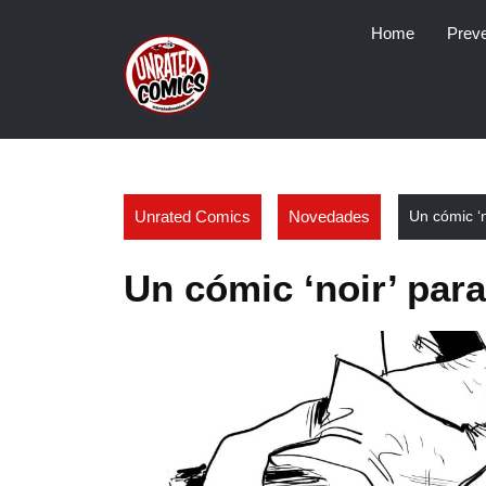
Skip
Home
Prev
to
content
Unrated Comics
Novedades
Un cómic ‘n
Un cómic ‘noir’ para