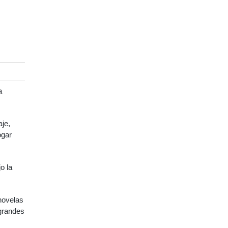
a
je,
ogar
o la
 novelas
 grandes