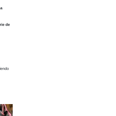
a
rie de
ciendo