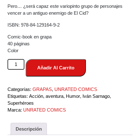
Pero… ¿será capaz este variopinto grupo de personajes
vencer a un antiguo enemigo de El Cid?
ISBN: 978-84-129164-9-2
Comic-book en grapa
40 páginas
Color
Roderick
Añadir Al Carrito
Díaz
EL
CID
Categorías:
GRAPAS
,
UNRATED COMICS
#2
Etiquetas:
Acción
,
aventura
,
Humor
,
Iván Sarnago
,
cantidad
Superhéroes
Marca:
UNRATED COMICS
Descripción