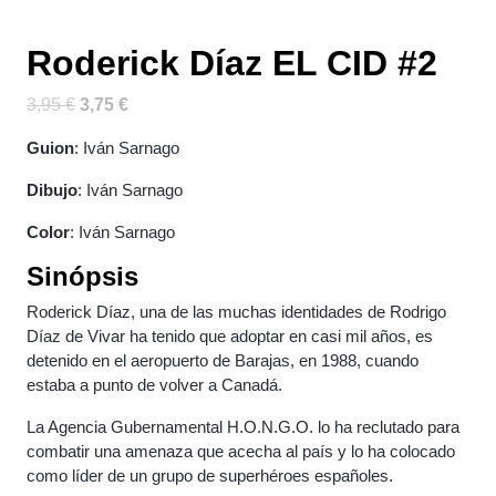
Roderick Díaz EL CID #2
El
El
3,95
€
3,75
€
precio
precio
Guion
: Iván Sarnago
original
actual
era:
es:
Dibujo
: Iván Sarnago
3,95 €.
3,75 €.
Color
: Iván Sarnago
Sinópsis
Roderick Díaz, una de las muchas identidades de Rodrigo
Díaz de Vivar ha tenido que adoptar en casi mil años, es
detenido en el aeropuerto de Barajas, en 1988, cuando
estaba a punto de volver a Canadá.
La Agencia Gubernamental H.O.N.G.O. lo ha reclutado para
combatir una amenaza que acecha al país y lo ha colocado
como líder de un grupo de superhéroes españoles.