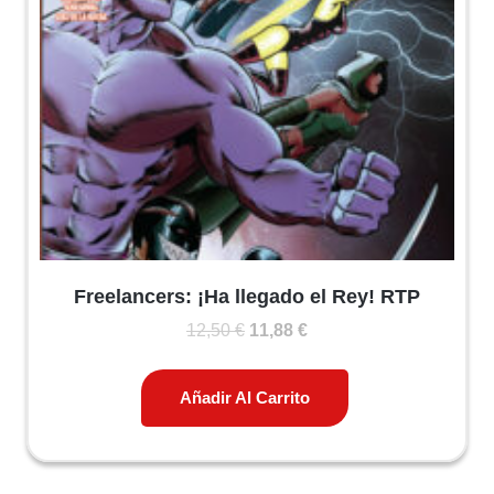
Freelancers: ¡Ha llegado el Rey! RTP
El
El
12,50
€
11,88
€
precio
precio
original
actual
Añadir Al Carrito
era:
es:
12,50 €.
11,88 €.