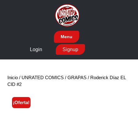
Skip
to
content
Menu
Login
Signup
Inicio
/
UNRATED COMICS
/
GRAPAS
/ Roderick Díaz EL
CID #2
¡Oferta!