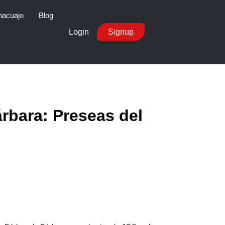
nacuajo
Blog
Login
Signup
árbara: Preseas del