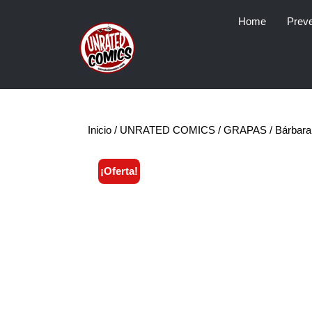
Skip
Home
Prev
to
content
Inicio
/
UNRATED COMICS
/
GRAPAS
/ Bárbara
¡Oferta!