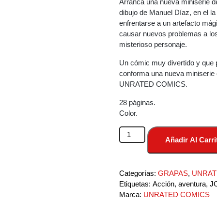
Arranca una nueva miniserie de
dibujo de Manuel Díaz, en el l
enfrentarse a un artefacto má
causar nuevos problemas a los 
misterioso personaje.
Un cómic muy divertido y que 
conforma una nueva miniserie 
UNRATED COMICS.
28 páginas.
Color.
Bárbara
Añadir Al Carri
la
Bárbara:
Preseas
Categorías:
GRAPAS
,
UNRAT
del
Etiquetas:
Acción
,
aventura
,
J
pánico
Marca:
UNRATED COMICS
#1
cantidad