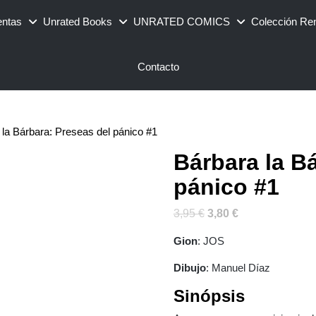
entas
Unrated Books
UNRATED COMICS
Colección Re
Contacto
 la Bárbara: Preseas del pánico #1
Bárbara la B
pánico #1
El
El
3,95
€
3,80
€
precio
precio
Gion
: JOS
original
actual
era:
es:
Dibujo
: Manuel Díaz
3,95 €.
3,80 €.
Sinópsis