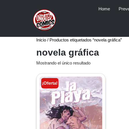
Skip
Home
Prev
to
content
Inicio
/ Productos etiquetados “novela gráfica”
novela gráfica
Mostrando el único resultado
¡Oferta!