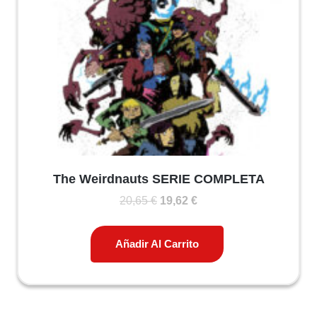
The Weirdnauts SERIE COMPLETA
El
El
20,65
€
19,62
€
precio
precio
original
actual
Añadir Al Carrito
era:
es:
20,65 €.
19,62 €.