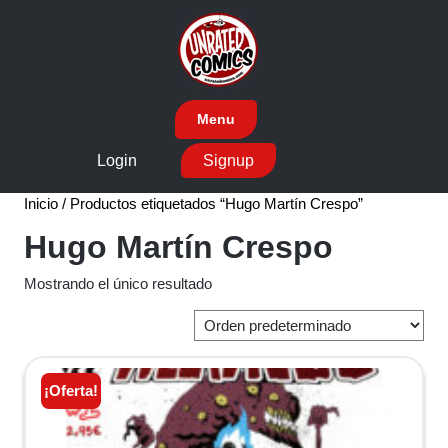
Skip
to
content
Menu
Login
Signup
Inicio
/ Productos etiquetados “Hugo Martín Crespo”
Hugo Martín Crespo
Mostrando el único resultado
¡Oferta!