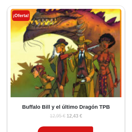
¡Oferta!
Buffalo Bill y el último Dragón TPB
El
El
12,95
€
12,43
€
precio
precio
original
actual